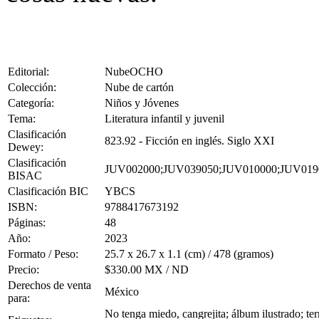
Editorial:
NubeOCHO
Colección:
Nube de cartón
Categoría:
Niños y Jóvenes
Tema:
Literatura infantil y juvenil
Clasificación
823.92 - Ficción en inglés. Siglo XXI
Dewey:
Clasificación
JUV002000;JUV039050;JUV010000;JUV019
BISAC
Clasificación BIC
YBCS
ISBN:
9788417673192
Páginas:
48
Año:
2023
Formato / Peso:
25.7 x 26.7 x 1.1 (cm) / 478 (gramos)
Precio:
$330.00 MX / ND
Derechos de venta
México
para:
No tenga miedo, cangrejita; álbum ilustrado; te