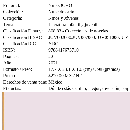
Editorial:
NubeOCHO
Colección:
Nube de cartón
Categoría:
Niños y Jóvenes
Tema:
Literatura infantil y juvenil
Clasificación Dewey:
808.83 - Colecciones de novelas
Clasificación BISAC
JUV002000;JUV007000;JUV051000;JUV
Clasificación BIC
YBC
ISBN:
9788417673710
Páginas:
22
Año:
2021
Formato / Peso:
17.7 X 23.1 X 1.6 (cm) / 398 (gramos)
Precio:
$250.00 MX / ND
Derechos de venta para:
México
Etiquetas:
Dónde estás-Cerdito; juegos; diversión; sor