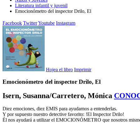
Literatura infantil y juvenil
Emocionómetro del inspector Drilo, El
Facebook
Twitter
Youtube
Instagram
Hojea el libro
Imprimir
Emocionómetro del inspector Drilo, El
Isern, Susanna/Carretero, Mónica
CONOC
Diez emociones, diez EMIS para ayudarnos a entenderlas.
Y por supuesto nuestro detective favorito: !El Inspector Drilo!
Él nos ayudará a utilizar el EMOCIONÓMETRO que nosotros mismos po