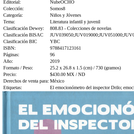
Editorial:
NubeOCHO
Colección:
Somos8
Categoría:
Niños y Jóvenes
Tema:
Literatura infantil y juvenil
Clasificación Dewey:
808.83 - Colecciones de novelas
Clasificación BISAC
JUV039050;JUV019000;JUV051000;JUV
Clasificación BIC
YBC
ISBN:
9788417123161
Páginas:
96
Año:
2019
Formato / Peso:
25.2 x 26.8 x 1.5 (cm) / 730 (gramos)
Precio:
$430.00 MX / ND
Derechos de venta para:
México
Etiquetas:
El emocionómetro del inspector Drilo; emoci