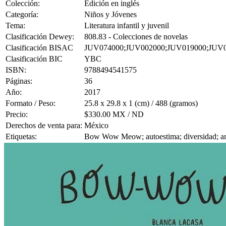
Colección:
Edición en inglés
Categoría:
Niños y Jóvenes
Tema:
Literatura infantil y juvenil
Clasificación Dewey:
808.83 - Colecciones de novelas
Clasificación BISAC
JUV074000;JUV002000;JUV019000;JUV
Clasificación BIC
YBC
ISBN:
9788494541575
Páginas:
36
Año:
2017
Formato / Peso:
25.8 x 29.8 x 1 (cm) / 488 (gramos)
Precio:
$330.00 MX / ND
Derechos de venta para:
México
Etiquetas:
Bow Wow Meow; autoestima; diversidad; am