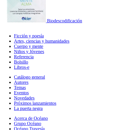
Biodescodificación
Ficción y poesía
Artes, ciencias y humanidades
Cuerpo y mente
Niños y Jóvenes
Referencia
Bolsillo
Libros-e
Catálogo general
Autores
Temas
Eventos
Novedades
Próximos lanzamientos
La puerta negra
Acerca de Océano
Grupo Océano
Océano Travesía