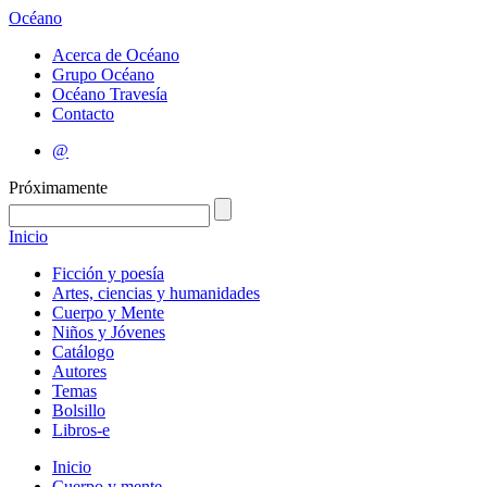
Océano
Acerca de Océano
Grupo Océano
Océano Travesía
Contacto
@
Próximamente
Inicio
Ficción y poesía
Artes, ciencias y humanidades
Cuerpo y Mente
Niños y Jóvenes
Catálogo
Autores
Temas
Bolsillo
Libros-e
Inicio
Cuerpo y mente