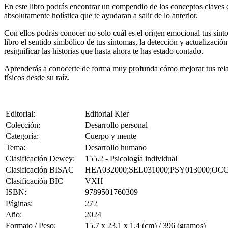
En este libro podrás encontrar un compendio de los conceptos claves 
absolutamente holística que te ayudaran a salir de lo anterior.
Con ellos podrás conocer no solo cuál es el origen emocional tus síntom
libro el sentido simbólico de tus síntomas, la detección y actualizaci
resignificar las historias que hasta ahora te has estado contado.
Aprenderás a conocerte de forma muy profunda cómo mejorar tus relaci
físicos desde su raíz.
Editorial:
Editorial Kier
Colección:
Desarrollo personal
Categoría:
Cuerpo y mente
Tema:
Desarrollo humano
Clasificación Dewey:
155.2 - Psicología individual
Clasificación BISAC
HEA032000;SEL031000;PSY013000;OCC
Clasificación BIC
VXH
ISBN:
9789501760309
Páginas:
272
Año:
2024
Formato / Peso:
15.7 x 23.1 x 1.4 (cm) / 396 (gramos)