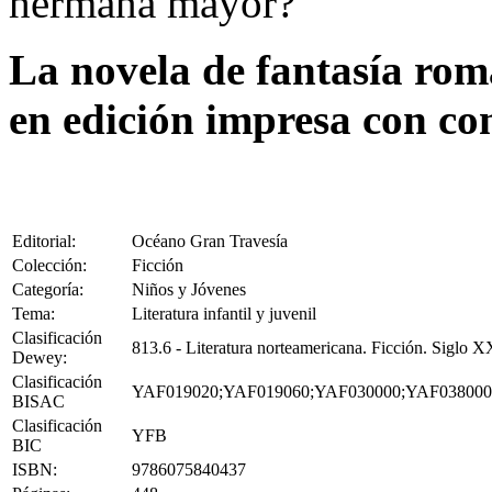
hermana mayor?
La novela de fantasía rom
en edición impresa con co
Editorial:
Océano Gran Travesía
Colección:
Ficción
Categoría:
Niños y Jóvenes
Tema:
Literatura infantil y juvenil
Clasificación
813.6 - Literatura norteamericana. Ficción. Siglo X
Dewey:
Clasificación
YAF019020;YAF019060;YAF030000;YAF038000
BISAC
Clasificación
YFB
BIC
ISBN:
9786075840437