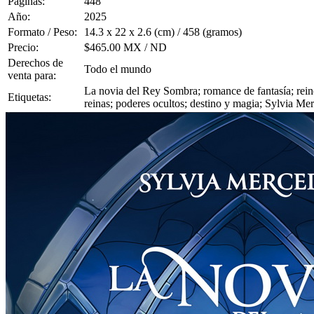
Páginas:
448
Año:
2025
Formato / Peso:
14.3 x 22 x 2.6 (cm) / 458 (gramos)
Precio:
$465.00 MX / ND
Derechos de
Todo el mundo
venta para:
La novia del Rey Sombra; romance de fantasía; rein
Etiquetas:
reinas; poderes ocultos; destino y magia; Sylvia Me