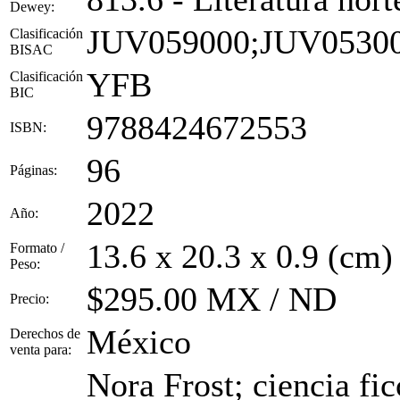
Dewey:
JUV059000;JUV0530
Clasificación
BISAC
YFB
Clasificación
BIC
9788424672553
ISBN:
96
Páginas:
2022
Año:
13.6 x 20.3 x 0.9 (cm)
Formato /
Peso:
$295.00 MX / ND
Precio:
México
Derechos de
venta para:
Nora Frost; ciencia fic