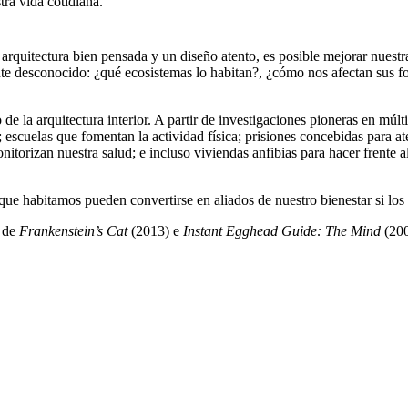
tra vida cotidiana.
arquitectura bien pensada y un diseño atento, es posible mejorar nuest
ente desconocido: ¿qué ecosistemas lo habitan?, ¿cómo nos afectan sus 
e la arquitectura interior. A partir de investigaciones pioneras en múl
 escuelas que fomentan la actividad física; prisiones concebidas para at
nitorizan nuestra salud; e incluso viviendas anfibias para hacer frente
que habitamos pueden convertirse en aliados de nuestro bienestar si lo
 de
Frankenstein’s Cat
(2013) e
Instant Egghead Guide: The Mind
(200