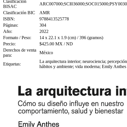
Clasificación
ARC007000;SCI036000;SOC015000;PSY0030
BISAC
Clasificación BIC
AMR
ISBN:
9788413525778
Páginas:
304
Año:
2022
Formato / Peso:
14 x 22.1 x 1.9 (cm) / 396 (gramos)
Precio:
$425.00 MX / ND
Derechos de venta
México
para:
La arquitectura interior; neurociencia; percepció
Etiquetas:
hábitos y ambiente; vida moderna; Emily Anthes