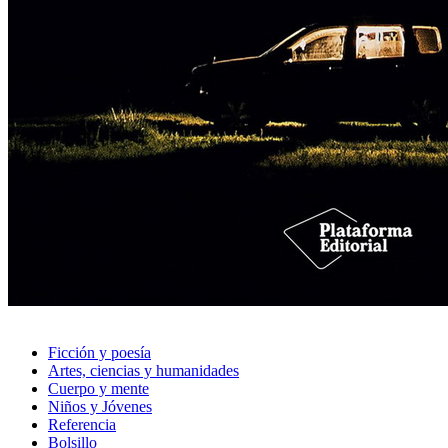
Ficción y poesía
Artes, ciencias y humanidades
Cuerpo y mente
Niños y Jóvenes
Referencia
Bolsillo