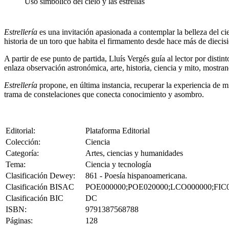
Uso simbólico del cielo y las estrellas
Estrellería
es una invitación apasionada a contemplar la belleza del ci
historia de un toro que habita el firmamento desde hace más de diecisie
A partir de ese punto de partida, Lluís Vergés guía al lector por disti
enlaza observación astronómica, arte, historia, ciencia y mito, mostran
Estrellería
propone, en última instancia, recuperar la experiencia de mir
trama de constelaciones que conecta conocimiento y asombro.
Editorial:
Plataforma Editorial
Colección:
Ciencia
Categoría:
Artes, ciencias y humanidades
Tema:
Ciencia y tecnología
Clasificación Dewey:
861 - Poesía hispanoamericana.
Clasificación BISAC
POE000000;POE020000;LCO000000;FIC
Clasificación BIC
DC
ISBN:
9791387568788
Páginas:
128