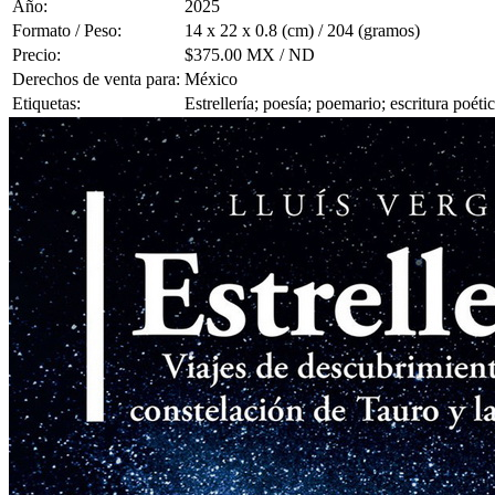
Año:
2025
Formato / Peso:
14 x 22 x 0.8 (cm) / 204 (gramos)
Precio:
$375.00 MX / ND
Derechos de venta para:
México
Etiquetas:
Estrellería; poesía; poemario; escritura poéti