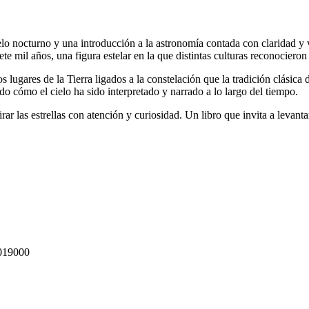
elo nocturno y una introducción a la astronomía contada con claridad y 
te mil años, una figura estelar en la que distintas culturas reconociero
ntos lugares de la Tierra ligados a la constelación que la tradición clás
do cómo el cielo ha sido interpretado y narrado a lo largo del tiempo.
ar las estrellas con atención y curiosidad. Un libro que invita a levantar
019000