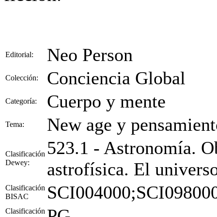
Neo Person
Editorial:
Conciencia Global
Colección:
Cuerpo y mente
Categoría:
New age y pensamiento
Tema:
523.1 - Astronomía. O
Clasificación
Dewey:
astrofísica. El univers
SCI004000;SCI09800
Clasificación
BISAC
PG
Clasificación