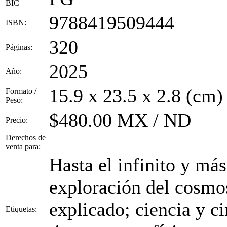
BIC
9788419509444
ISBN:
320
Páginas:
2025
Año:
15.9 x 23.5 x 2.8 (cm)
Formato /
Peso:
$480.00 MX / ND
Precio:
Derechos de
venta para:
Hasta el infinito y má
exploración del cosmo
explicado; ciencia y ci
Etiquetas: