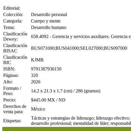
Editorial:
Colección:
Desarrollo personal
Categoría:
Cuerpo y mente
Tema:
Desarrollo humano
Clasificación
658.4092 - Gerencia y servicios auxiliares. Gerencia e
Dewey:
Clasificación
BUS071000;BUS041000;SEL027000;BUS097000
BISAC
Clasificación
KJMB
BIC
ISBN:
9791387936150
Páginas:
320
Año:
2026
Formato /
14.2 x 21.3 x 1.7 (cm) / 286 (gramos)
Peso:
Precio:
$445.00 MX / ND
Derechos de
México
venta para:
Tácticas y estrategias de liderazgo; liderazgo efectivo;
Etiquetas:
desarrollo profesional; mentalidad de líder; responsabi