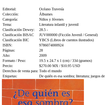
Editorial:
Océano Travesía
Colección:
Álbumes
Categoría:
Niños y Jóvenes
Tema:
Literatura infantil y juvenil
Clasificación Dewey:
28.5 -
Clasificación BISAC
JUV000000 (Ficción Juvenil / General)
Clasificación BIC
YBCS (Libros de cuentos ilustrados)
ISBN:
9786074000924
Páginas:
28
Año:
2009
Formato / Peso:
19.5 x 24.7 x 1 (cm) / 334 (gramos)
Precio:
$270.00 MX / $10.95 USD
Derechos de venta para:
Todo el mundo
Etiquetas:
De quién es esa sombra; literatura; juegos d