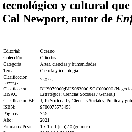
tecnológico y cultural que
Cal Newport, autor de
Enf
Editorial:
Océano
Colección:
Criterios
Categoría:
Artes, ciencias y humanidades
Tema:
Ciencia y tecnología
Clasificación
330.9 -
Dewey:
Clasificación
BUS079000;BUS063000;SOC000000 (Negocios y E
BISAC
Estratégica; Ciencias Sociales / General)
Clasificación BIC
J;JP (Sociedad y Ciencias Sociales; Política y gob
ISBN:
9786075573458
Páginas:
356
Año:
2021
Formato / Peso:
1 x 1 x 1 (cm) / 0 (gramos)