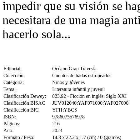
impedir que su visión se hag
necesitara de una magia ant
hacerlo sola...
Editorial:
Océano Gran Travesía
Colección:
Cuentos de hadas estropeados
Categoría:
Niños y Jóvenes
Tema:
Literatura infantil y juvenil
Clasificación Dewey:
823.92 - Ficción en inglés. Siglo XXI
Clasificación BISAC
JUV012040;YAF071000;YAF027000
Clasificación BIC
YFH;YBCS
ISBN:
9786075576978
Páginas:
216
Año:
2023
Formato / Peso:
14.3 x 22.2 x 1.7 (cm) / 0 (gramos)