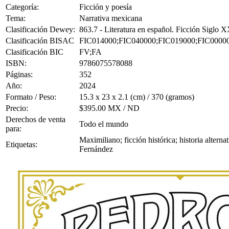
Categoría:
Ficción y poesía
Tema:
Narrativa mexicana
Clasificación Dewey:
863.7 - Literatura en español. Ficción Siglo 
Clasificación BISAC
FIC014000;FIC040000;FIC019000;FIC0000
Clasificación BIC
FV;FA
ISBN:
9786075578088
Páginas:
352
Año:
2024
Formato / Peso:
15.3 x 23 x 2.1 (cm) / 370 (gramos)
Precio:
$395.00 MX / ND
Derechos de venta
Todo el mundo
para:
Maximiliano; ficción histórica; historia alter
Etiquetas:
Fernández