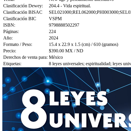
Clasificación Dewey:
204.4 - Vida espiritual.
Clasificación BISAC
SEL021000;REL062000;PHI003000;SEL0
Clasificación BIC
VSPM
ISBN:
9798888502297
Páginas:
224
Año:
2024
Formato / Peso:
15.4 x 22.9 x 1.5 (cm) / 610 (gramos)
Precio:
$390.00 MX / ND
Derechos de venta para:
México
Etiquetas:
8 leyes universales; espiritualidad; leyes un