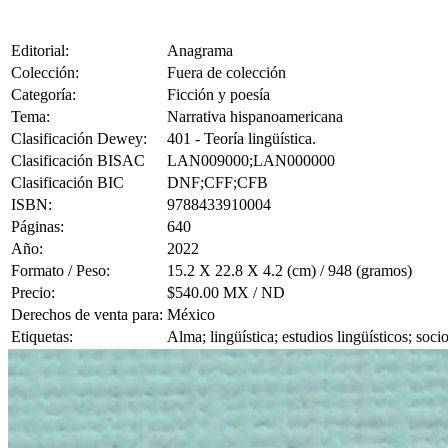
Editorial:
Anagrama
Colección:
Fuera de colección
Categoría:
Ficción y poesía
Tema:
Narrativa hispanoamericana
Clasificación Dewey:
401 - Teoría lingüística.
Clasificación BISAC
LAN009000;LAN000000
Clasificación BIC
DNF;CFF;CFB
ISBN:
9788433910004
Páginas:
640
Año:
2022
Formato / Peso:
15.2 X 22.8 X 4.2 (cm) / 948 (gramos)
Precio:
$540.00 MX / ND
Derechos de venta para:
México
Etiquetas:
Alma; lingüística; estudios lingüísticos; soc