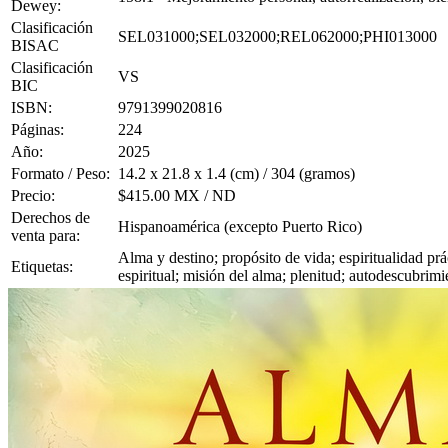
Dewey:
Clasificación
SEL031000;SEL032000;REL062000;PHI013000
BISAC
Clasificación
VS
BIC
ISBN:
9791399020816
Páginas:
224
Año:
2025
Formato / Peso:
14.2 x 21.8 x 1.4 (cm) / 304 (gramos)
Precio:
$415.00 MX / ND
Derechos de
Hispanoamérica (excepto Puerto Rico)
venta para:
Alma y destino; propósito de vida; espiritualidad prác
Etiquetas:
espiritual; misión del alma; plenitud; autodescubri