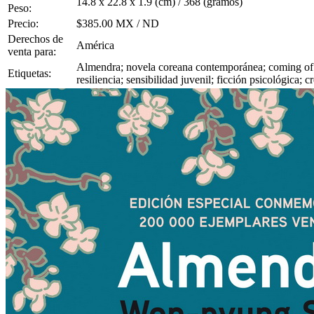
14.8 x 22.8 x 1.9 (cm) / 368 (gramos)
Peso:
Precio:
$385.00 MX / ND
Derechos de
América
venta para:
Almendra; novela coreana contemporánea; coming of a
Etiquetas:
resiliencia; sensibilidad juvenil; ficción psicológica