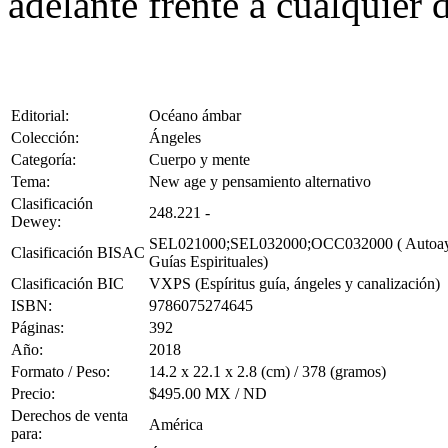
adelante frente a cualquier d
Editorial:
Océano ámbar
Colección:
Ángeles
Categoría:
Cuerpo y mente
Tema:
New age y pensamiento alternativo
Clasificación
248.221 -
Dewey:
SEL021000;SEL032000;OCC032000 ( Autoayuda /
Clasificación BISAC
Guías Espirituales)
Clasificación BIC
VXPS (Espíritus guía, ángeles y canalización)
ISBN:
9786075274645
Páginas:
392
Año:
2018
Formato / Peso:
14.2 x 22.1 x 2.8 (cm) / 378 (gramos)
Precio:
$495.00 MX / ND
Derechos de venta
América
para: