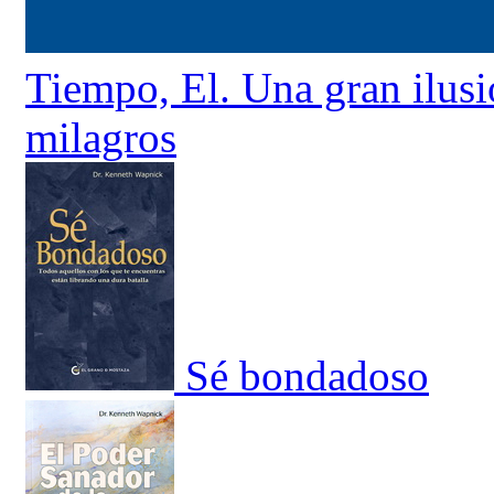
Tiempo, El. Una gran ilus
milagros
Sé bondadoso