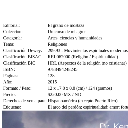
Editorial:
El grano de mostaza
Colección:
Un curso de milagros
Categoría:
Artes, ciencias y humanidades
Tema:
Religiones
Clasificación Dewey:
299.93 - Movimientos espirituales modernos
Clasificación BISAC
REL062000 (Religión / Espiritualidad)
Clasificación BIC
HRL (Aspectos de la religión (no cristiana))
ISBN:
9788494248245
Páginas:
128
Año:
2015
Formato / Peso:
12 x 17.8 x 0.8 (cm) / 124 (gramos)
Precio:
$220.00 MX / ND
Derechos de venta para:
Hispanoamérica (excepto Puerto Rico)
Etiquetas:
El arco del perdón; espiritualidad; amor; fo