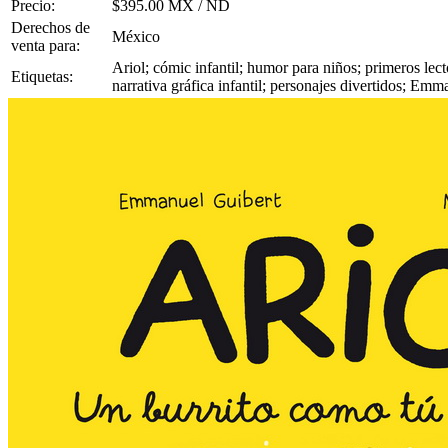
Precio:
$395.00 MX / ND
Derechos de
México
venta para:
Ariol; cómic infantil; humor para niños; primeros lect
Etiquetas:
narrativa gráfica infantil; personajes divertidos; E