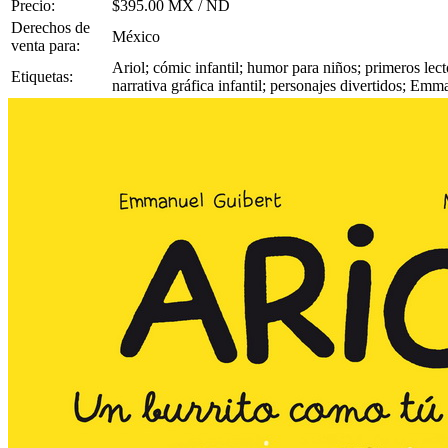
Precio:
$395.00 MX / ND
Derechos de
México
venta para:
Ariol; cómic infantil; humor para niños; primeros lect
Etiquetas:
narrativa gráfica infantil; personajes divertidos; E