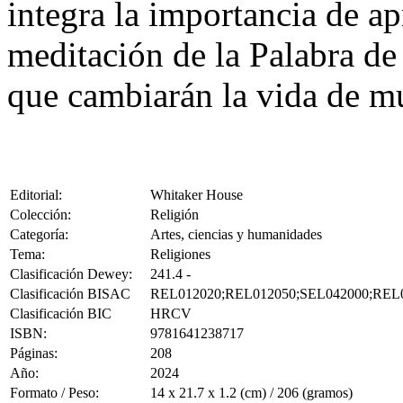
integra la importancia de ap
meditación de la Palabra de
que cambiarán la vida de mu
Editorial:
Whitaker House
Colección:
Religión
Categoría:
Artes, ciencias y humanidades
Tema:
Religiones
Clasificación Dewey:
241.4 -
Clasificación BISAC
REL012020;REL012050;SEL042000;REL
Clasificación BIC
HRCV
ISBN:
9781641238717
Páginas:
208
Año:
2024
Formato / Peso:
14 x 21.7 x 1.2 (cm) / 206 (gramos)