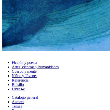
Ficción y poesía
Artes, ciencias y humanidades
Cuerpo y mente
Niños y Jóvenes
Referencia
Bolsillo
Libros-e
Catálogo general
Autores
Temas