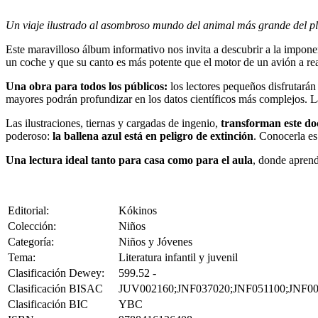
Un viaje ilustrado al asombroso mundo del animal más grande del pl
Este maravilloso álbum informativo nos invita a descubrir a la impon
un coche y que su canto es más potente que el motor de un avión a rea
Una obra para todos los públicos:
los lectores pequeños disfrutarán
mayores podrán profundizar en los datos científicos más complejos. La
Las ilustraciones, tiernas y cargadas de ingenio,
transforman este do
poderoso:
la ballena azul está en peligro de extinción
. Conocerla es 
Una lectura ideal tanto para casa como para el aula
, donde aprend
Editorial:
Kókinos
Colección:
Niños
Categoría:
Niños y Jóvenes
Tema:
Literatura infantil y juvenil
Clasificación Dewey:
599.52 -
Clasificación BISAC
JUV002160;JNF037020;JNF051100;JNF0
Clasificación BIC
YBC