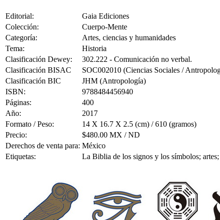
Editorial:
Gaia Ediciones
Colección:
Cuerpo-Mente
Categoría:
Artes, ciencias y humanidades
Tema:
Historia
Clasificación Dewey:
302.222 - Comunicación no verbal.
Clasificación BISAC
SOC002010 (Ciencias Sociales / Antropologí
Clasificación BIC
JHM (Antropología)
ISBN:
9788484456940
Páginas:
400
Año:
2017
Formato / Peso:
14 X 16.7 X 2.5 (cm) / 610 (gramos)
Precio:
$480.00 MX / ND
Derechos de venta para:
México
Etiquetas:
La Biblia de los signos y los símbolos; arte