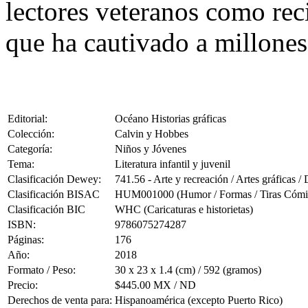
lectores veteranos como reci
que ha cautivado a millones
Editorial:
Océano Historias gráficas
Colección:
Calvin y Hobbes
Categoría:
Niños y Jóvenes
Tema:
Literatura infantil y juvenil
Clasificación Dewey:
741.56 - Arte y recreación / Artes gráficas / 
Clasificación BISAC
HUM001000 (Humor / Formas / Tiras Cómi
Clasificación BIC
WHC (Caricaturas e historietas)
ISBN:
9786075274287
Páginas:
176
Año:
2018
Formato / Peso:
30 x 23 x 1.4 (cm) / 592 (gramos)
Precio:
$445.00 MX / ND
Derechos de venta para:
Hispanoamérica (excepto Puerto Rico)