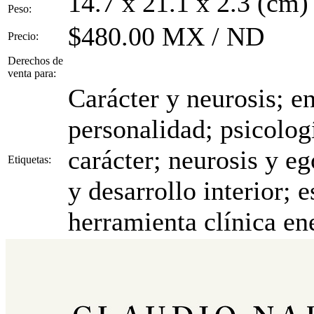
14.7 x 21.1 x 2.3 (cm)
Peso:
$480.00 MX / ND
Precio:
Derechos de
venta para:
Carácter y neurosis; e
personalidad; psicolog
carácter; neurosis y e
Etiquetas:
y desarrollo interior; 
herramienta clínica en