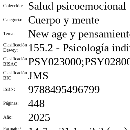
Salud psicoemocional
Colección:
Cuerpo y mente
Categoría:
New age y pensamiento
Tema:
155.2 - Psicología ind
Clasificación
Dewey:
PSY023000;PSY0280
Clasificación
BISAC
JMS
Clasificación
BIC
9788495496799
ISBN:
448
Páginas:
2025
Año:
Formato /