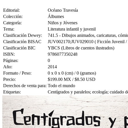
Editorial:
Océano Travesía
Colección:
Álbumes
Categoría:
Niños y Jóvenes
Tema:
Literatura infantil y juvenil
Clasificación Dewey:
741.5 - Dibujos animados, caricaturas, cómic
Clasificación BISAC
JUV002170;JUV029010 ( Ficción Juvenil / A
Clasificación BIC
YBCS (Libros de cuentos ilustrados)
ISBN:
9786077350248
Páginas:
0
Año:
2014
Formato / Peso:
0 x 0 x 0 (cm) / 0 (gramos)
Precio:
$199.00 MX / $8.50 USD
Derechos de venta para:
Todo el mundo
Etiquetas:
Centígrados y paralelos; ecología; cuidado