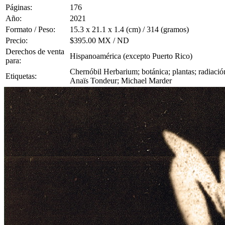
Páginas:
176
Año:
2021
Formato / Peso:
15.3 x 21.1 x 1.4 (cm) / 314 (gramos)
Precio:
$395.00 MX / ND
Derechos de venta
Hispanoamérica (excepto Puerto Rico)
para:
Chernóbil Herbarium; botánica; plantas; radiació
Etiquetas:
Anaïs Tondeur; Michael Marder