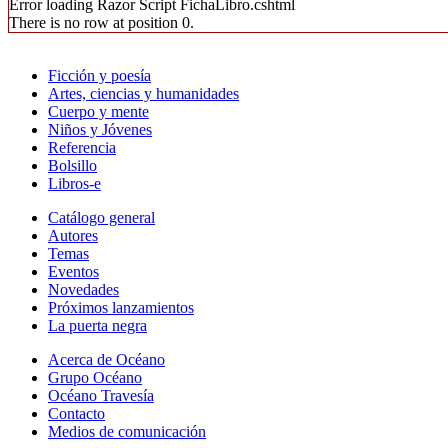
Error loading Razor Script FichaLibro.cshtml
There is no row at position 0.
Ficción y poesía
Artes, ciencias y humanidades
Cuerpo y mente
Niños y Jóvenes
Referencia
Bolsillo
Libros-e
Catálogo general
Autores
Temas
Eventos
Novedades
Próximos lanzamientos
La puerta negra
Acerca de Océano
Grupo Océano
Océano Travesía
Contacto
Medios de comunicación