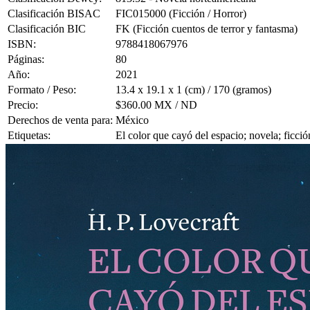
Clasificación BISAC
FIC015000 (Ficción / Horror)
Clasificación BIC
FK (Ficción cuentos de terror y fantasma)
ISBN:
9788418067976
Páginas:
80
Año:
2021
Formato / Peso:
13.4 x 19.1 x 1 (cm) / 170 (gramos)
Precio:
$360.00 MX / ND
Derechos de venta para:
México
Etiquetas:
El color que cayó del espacio; novela; ficció