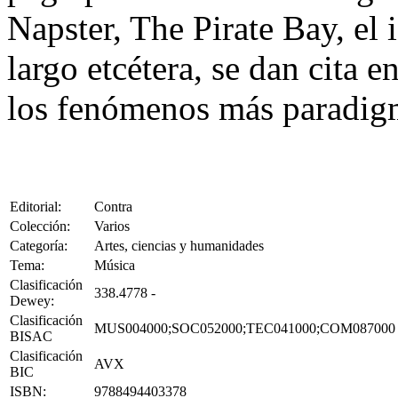
Napster, The Pirate Bay, el
largo etcétera, se dan cita 
los fenómenos más paradigm
Editorial:
Contra
Colección:
Varios
Categoría:
Artes, ciencias y humanidades
Tema:
Música
Clasificación
338.4778 -
Dewey:
Clasificación
MUS004000;SOC052000;TEC041000;COM087000
BISAC
Clasificación
AVX
BIC
ISBN:
9788494403378