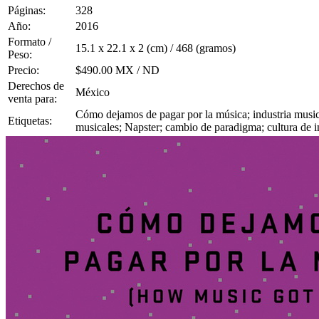
Páginas:
328
Año:
2016
Formato /
15.1 x 22.1 x 2 (cm) / 468 (gramos)
Peso:
Precio:
$490.00 MX / ND
Derechos de
México
venta para:
Cómo dejamos de pagar por la música; industria musical
Etiquetas:
musicales; Napster; cambio de paradigma; cultura de int