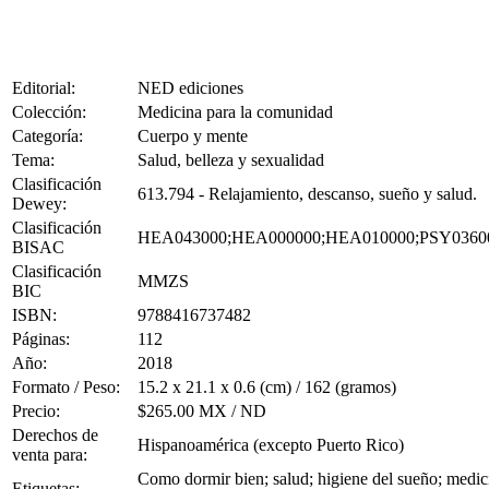
Editorial:
NED ediciones
Colección:
Medicina para la comunidad
Categoría:
Cuerpo y mente
Tema:
Salud, belleza y sexualidad
Clasificación
613.794 - Relajamiento, descanso, sueño y salud.
Dewey:
Clasificación
HEA043000;HEA000000;HEA010000;PSY0360
BISAC
Clasificación
MMZS
BIC
ISBN:
9788416737482
Páginas:
112
Año:
2018
Formato / Peso:
15.2 x 21.1 x 0.6 (cm) / 162 (gramos)
Precio:
$265.00 MX / ND
Derechos de
Hispanoamérica (excepto Puerto Rico)
venta para:
Como dormir bien; salud; higiene del sueño; medicin
Etiquetas: