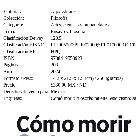
Editorial:
Arpa editores
Colección:
Filosofía
Categoría:
Artes, ciencias y humanidades
Tema:
Ensayo y filosofía
Clasificación Dewey:
128.5 -
Clasificación BISAC
PHI005000;PHI002000;SEL010000;OCC0
Clasificación BIC
HPQ
ISBN:
9788419558923
Páginas:
208
Año:
2024
Formato / Peso:
14.2 x 21.5 x 1.5 (cm) / 256 (gramos)
Precio:
$330.00 MX / ND
Derechos de venta para:
México
Etiquetas:
Comó morir; filosofía; muerte; estoicismo; sa