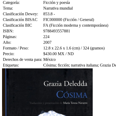
Categoría:
Ficción y poesía
Tema:
Narrativa mundial
Clasificación Dewey:
853.8 -
Clasificación BISAC
FIC000000 (Ficción / General)
Clasificación BIC
FA (Ficción moderna y contemporánea)
ISBN:
9788493557881
Páginas:
224
Año:
2007
Formato / Peso:
12.8 x 22.6 x 1.6 (cm) / 324 (gramos)
Precio:
$430.00 MX / ND
Derechos de venta para:
México
Etiquetas:
Cósima; ficción; narrativa italiana; Grazia D