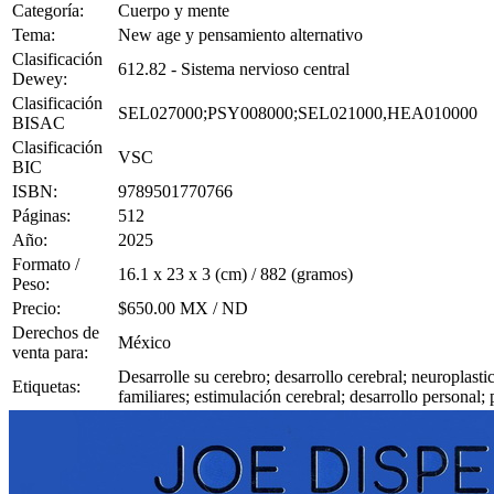
Categoría:
Cuerpo y mente
Tema:
New age y pensamiento alternativo
Clasificación
612.82 - Sistema nervioso central
Dewey:
Clasificación
SEL027000;PSY008000;SEL021000,HEA010000
BISAC
Clasificación
VSC
BIC
ISBN:
9789501770766
Páginas:
512
Año:
2025
Formato /
16.1 x 23 x 3 (cm) / 882 (gramos)
Peso:
Precio:
$650.00 MX / ND
Derechos de
México
venta para:
Desarrolle su cerebro; desarrollo cerebral; neuroplast
Etiquetas:
familiares; estimulación cerebral; desarrollo personal