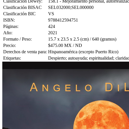
Clasificación Dewey:
158.1 - Mejoramiento personal, autorrealizac
Clasificación BISAC
SEL032000;SEL000000
Clasificación BIC
VS
ISBN:
9788412594751
Páginas:
424
Año:
2021
Formato / Peso:
15.7 x 23.5 x 2.5 (cm) / 640 (gramos)
Precio:
$475.00 MX / ND
Derechos de venta para:
Hispanoamérica (excepto Puerto Rico)
Etiquetas:
Despierto; autoayuda; espiritualidad; clarid