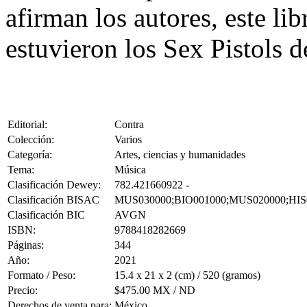
afirman los autores, este li
estuvieron los Sex Pistols d
Editorial:
Contra
Colección:
Varios
Categoría:
Artes, ciencias y humanidades
Tema:
Música
Clasificación Dewey:
782.421660922 -
Clasificación BISAC
MUS030000;BIO001000;MUS020000;HIS
Clasificación BIC
AVGN
ISBN:
9788418282669
Páginas:
344
Año:
2021
Formato / Peso:
15.4 x 21 x 2 (cm) / 520 (gramos)
Precio:
$475.00 MX / ND
Derechos de venta para:
México