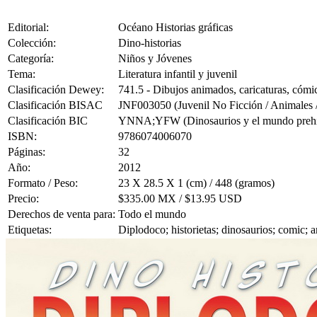
Editorial:
Océano Historias gráficas
Colección:
Dino-historias
Categoría:
Niños y Jóvenes
Tema:
Literatura infantil y juvenil
Clasificación Dewey:
741.5 - Dibujos animados, caricaturas, cómic
Clasificación BISAC
JNF003050 (Juvenil No Ficción / Animales / 
Clasificación BIC
YNNA;YFW (Dinosaurios y el mundo prehistóri
ISBN:
9786074006070
Páginas:
32
Año:
2012
Formato / Peso:
23 X 28.5 X 1 (cm) / 448 (gramos)
Precio:
$335.00 MX / $13.95 USD
Derechos de venta para:
Todo el mundo
Etiquetas:
Diplodoco; historietas; dinosaurios; comic;