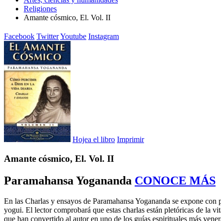
Religiones
Amante cósmico, El. Vol. II
Facebook
Twitter
Youtube
Instagram
Hojea el libro
Imprimir
Amante cósmico, El. Vol. II
Paramahansa Yogananda
CONOCE MÁS
En las Charlas y ensayos de Paramahansa Yogananda se expone con pro
yogui. El lector comprobará que estas charlas están pletóricas de la v
que han convertido al autor en uno de los guías espirituales más vene