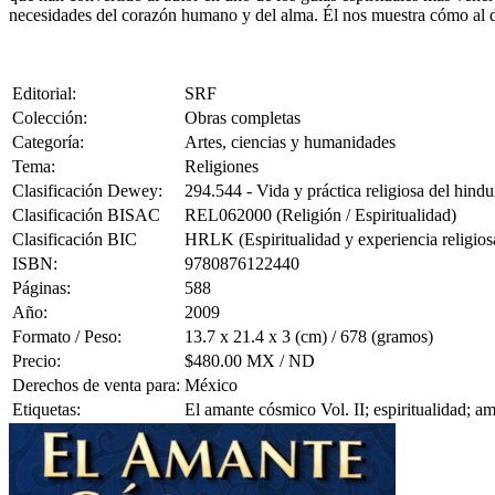
necesidades del corazón humano y del alma. Él nos muestra cómo al des
Editorial:
SRF
Colección:
Obras completas
Categoría:
Artes, ciencias y humanidades
Tema:
Religiones
Clasificación Dewey:
294.544 - Vida y práctica religiosa del hind
Clasificación BISAC
REL062000 (Religión / Espiritualidad)
Clasificación BIC
HRLK (Espiritualidad y experiencia religios
ISBN:
9780876122440
Páginas:
588
Año:
2009
Formato / Peso:
13.7 x 21.4 x 3 (cm) / 678 (gramos)
Precio:
$480.00 MX / ND
Derechos de venta para:
México
Etiquetas:
El amante cósmico Vol. II; espiritualidad;