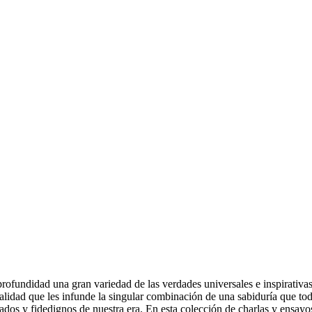
fundidad una gran variedad de las verdades universales e inspirativas 
italidad que les infunde la singular combinación de una sabiduría que to
rados y fidedignos de nuestra era. En esta colección de charlas y ensa