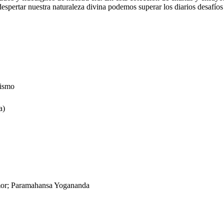
pertar nuestra naturaleza divina podemos superar los diarios desafíos qu
uismo
a)
 amor; Paramahansa Yogananda