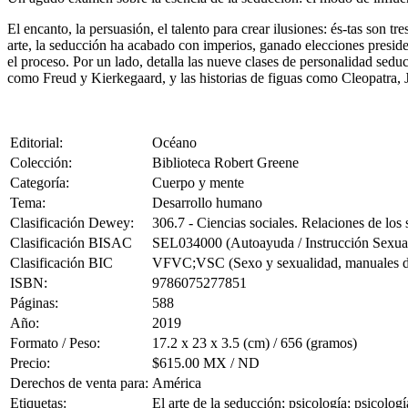
El encanto, la persuasión, el talento para crear ilusiones: és-tas son tr
arte, la seducción ha acabado con imperios, ganado elecciones presiden
el proceso. Por un lado, detalla las nueve clases de personalidad seduc
como Freud y Kierkegaard, y las historias de figuas como Cleopatra
Editorial:
Océano
Colección:
Biblioteca Robert Greene
Categoría:
Cuerpo y mente
Tema:
Desarrollo humano
Clasificación Dewey:
306.7 - Ciencias sociales. Relaciones de los
Clasificación BISAC
SEL034000 (Autoayuda / Instrucción Sexua
Clasificación BIC
VFVC;VSC (Sexo y sexualidad, manuales de s
ISBN:
9786075277851
Páginas:
588
Año:
2019
Formato / Peso:
17.2 x 23 x 3.5 (cm) / 656 (gramos)
Precio:
$615.00 MX / ND
Derechos de venta para:
América
Etiquetas:
El arte de la seducción; psicología; psicolog