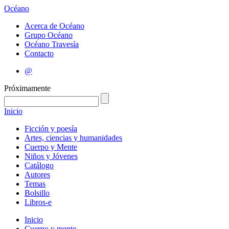
Océano
Acerca de Océano
Grupo Océano
Océano Travesía
Contacto
@
Próximamente
Inicio
Ficción y poesía
Artes, ciencias y humanidades
Cuerpo y Mente
Niños y Jóvenes
Catálogo
Autores
Temas
Bolsillo
Libros-e
Inicio
Cuerpo y mente