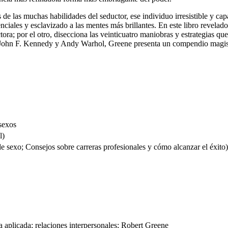
es de las muchas habilidades del seductor, ese individuo irresistible y ca
ciales y esclavizado a las mentes más brillantes. En este libro revelado
tora; por el otro, disecciona las veinticuatro maniobras y estrategias que
, John F. Kennedy y Andy Warhol, Greene presenta un compendio magist
 sexos
l)
exo; Consejos sobre carreras profesionales y cómo alcanzar el éxito)
ía aplicada; relaciones interpersonales; Robert Greene