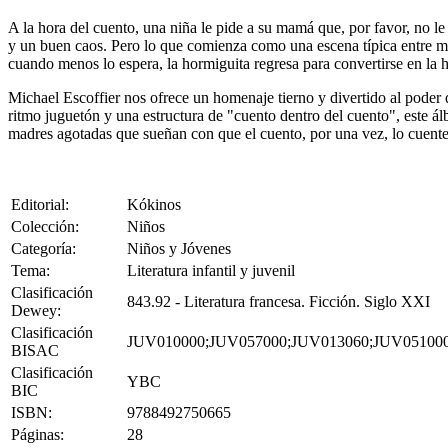
A la hora del cuento, una niña le pide a su mamá que, por favor, no 
y un buen caos. Pero lo que comienza como una escena típica entre madr
cuando menos lo espera, la hormiguita regresa para convertirse en la 
Michael Escoffier nos ofrece un homenaje tierno y divertido al poder 
ritmo juguetón y una estructura de "cuento dentro del cuento", este ál
madres agotadas que sueñan con que el cuento, por una vez, lo cuente
Editorial:
Kókinos
Colección:
Niños
Categoría:
Niños y Jóvenes
Tema:
Literatura infantil y juvenil
Clasificación
843.92 - Literatura francesa. Ficción. Siglo XXI
Dewey:
Clasificación
JUV010000;JUV057000;JUV013060;JUV05100
BISAC
Clasificación
YBC
BIC
ISBN:
9788492750665
Páginas:
28