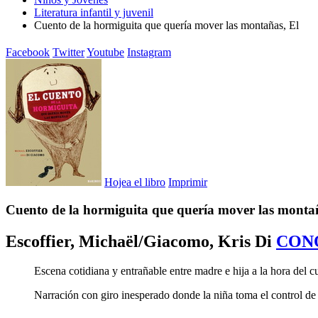
Literatura infantil y juvenil
Cuento de la hormiguita que quería mover las montañas, El
Facebook
Twitter
Youtube
Instagram
Hojea el libro
Imprimir
Cuento de la hormiguita que quería mover las monta
Escoffier, Michaël/Giacomo, Kris Di
CON
Escena cotidiana y entrañable entre madre e hija a la hora del c
Narración con giro inesperado donde la niña toma el control de l