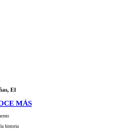
ñas, El
OCE MÁS
uento
a historia