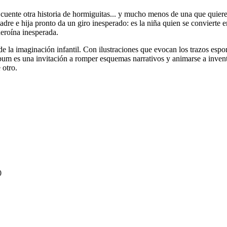
le cuente otra historia de hormiguitas... y mucho menos de una que qui
e e hija pronto da un giro inesperado: es la niña quien se convierte en
heroína inesperada.
de la imaginación infantil. Con ilustraciones que evocan los trazos es
bum es una invitación a romper esquemas narrativos y animarse a inventa
 otro.
0