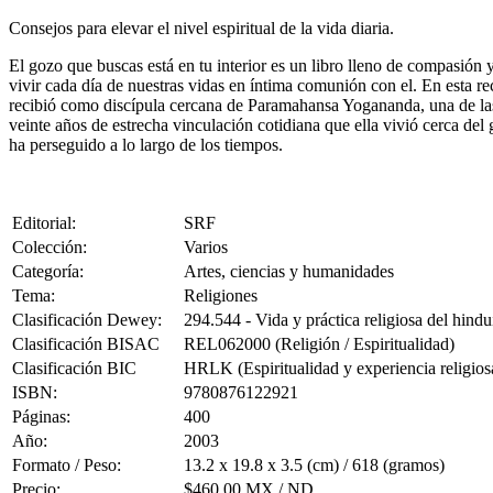
Consejos para elevar el nivel espiritual de la vida diaria.
El gozo que buscas está en tu interior es un libro lleno de compasión
vivir cada día de nuestras vidas en íntima comunión con el. En esta re
recibió como discípula cercana de Paramahansa Yogananda, una de las 
veinte años de estrecha vinculación cotidiana que ella vivió cerca del 
ha perseguido a lo largo de los tiempos.
Editorial:
SRF
Colección:
Varios
Categoría:
Artes, ciencias y humanidades
Tema:
Religiones
Clasificación Dewey:
294.544 - Vida y práctica religiosa del hind
Clasificación BISAC
REL062000 (Religión / Espiritualidad)
Clasificación BIC
HRLK (Espiritualidad y experiencia religios
ISBN:
9780876122921
Páginas:
400
Año:
2003
Formato / Peso:
13.2 x 19.8 x 3.5 (cm) / 618 (gramos)
Precio:
$460.00 MX / ND