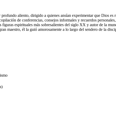
 y profundo aliento, dirigido a quienes ansían experimentar que Dios e
copilación de conferencias, consejos informales y recuerdos personales,
figuras espirituales más sobresalientes del siglo XX y autor de la mu
gran maestro, él la guió amorosamente a lo largo del sendero de la discip
uismo
a)