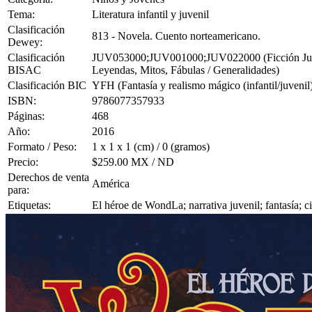
Tema:
Literatura infantil y juvenil
Clasificación
813 - Novela. Cuento norteamericano.
Dewey:
Clasificación
JUV053000;JUV001000;JUV022000 (Ficción Juvenil 
BISAC
Leyendas, Mitos, Fábulas / Generalidades)
Clasificación BIC
YFH (Fantasía y realismo mágico (infantil/juvenil
ISBN:
9786077357933
Páginas:
468
Año:
2016
Formato / Peso:
1 x 1 x 1 (cm) / 0 (gramos)
Precio:
$259.00 MX / ND
Derechos de venta
América
para:
Etiquetas:
El héroe de WondLa; narrativa juvenil; fantasía; c