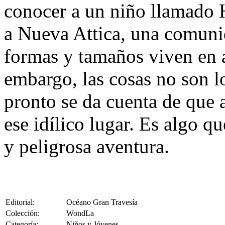
conocer a un niño llamado H
a Nueva Attica, una comunid
formas y tamaños viven en 
embargo, las cosas no son 
pronto se da cuenta de que a
ese idílico lugar. Es algo q
y peligrosa aventura.
Editorial:
Océano Gran Travesía
Colección:
WondLa
Categoría:
Niños y Jóvenes