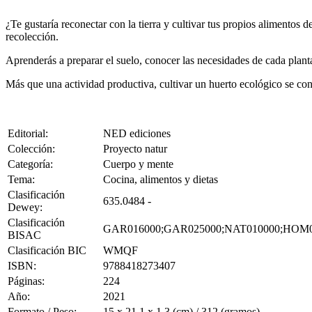
¿Te gustaría reconectar con la tierra y cultivar tus propios alimentos d
recolección.
Aprenderás a preparar el suelo, conocer las necesidades de cada planta
Más que una actividad productiva, cultivar un huerto ecológico se co
Editorial:
NED ediciones
Colección:
Proyecto natur
Categoría:
Cuerpo y mente
Tema:
Cocina, alimentos y dietas
Clasificación
635.0484 -
Dewey:
Clasificación
GAR016000;GAR025000;NAT010000;HOM0
BISAC
Clasificación BIC
WMQF
ISBN:
9788418273407
Páginas:
224
Año:
2021
Formato / Peso:
15 x 21.1 x 1.3 (cm) / 312 (gramos)