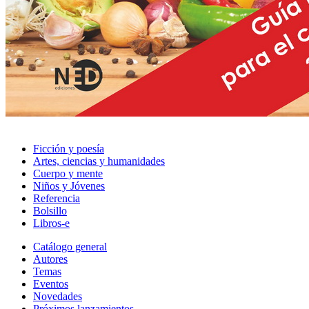
Ficción y poesía
Artes, ciencias y humanidades
Cuerpo y mente
Niños y Jóvenes
Referencia
Bolsillo
Libros-e
Catálogo general
Autores
Temas
Eventos
Novedades
Próximos lanzamientos