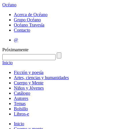
Océano
Acerca de Océano
Grupo Océano
Océano Travesía
Contacto
@
Próximamente
Inicio
Ficción y poesía
Artes, ciencias y humanidades
Cuerpo y Mente
Niños y Jóvenes
Catálogo
Autores
Temas
Bolsillo
Libros-e
Inicio
Cuerpo y mente