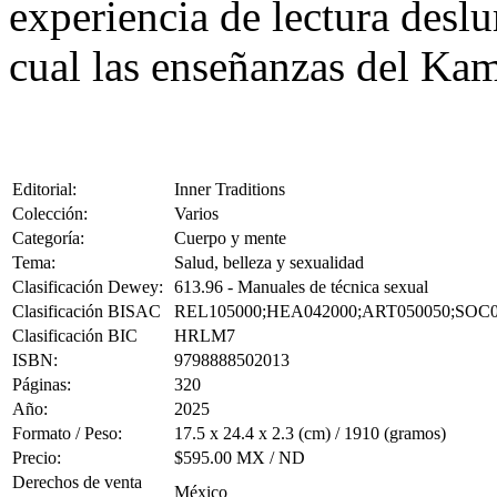
experiencia de lectura deslu
cual las enseñanzas del Kam
Editorial:
Inner Traditions
Colección:
Varios
Categoría:
Cuerpo y mente
Tema:
Salud, belleza y sexualidad
Clasificación Dewey:
613.96 - Manuales de técnica sexual
Clasificación BISAC
REL105000;HEA042000;ART050050;SOC0
Clasificación BIC
HRLM7
ISBN:
9798888502013
Páginas:
320
Año:
2025
Formato / Peso:
17.5 x 24.4 x 2.3 (cm) / 1910 (gramos)
Precio:
$595.00 MX / ND
Derechos de venta
México