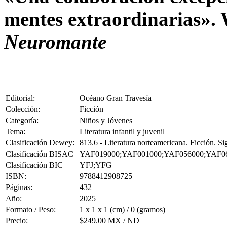
mentes extraordinarias». 
Neuromante
Editorial:
Océano Gran Travesía
Colección:
Ficción
Categoría:
Niños y Jóvenes
Tema:
Literatura infantil y juvenil
Clasificación Dewey:
813.6 - Literatura norteamericana. Ficción. S
Clasificación BISAC
YAF019000;YAF001000;YAF056000;YAF0
Clasificación BIC
YFJ;YFG
ISBN:
9788412908725
Páginas:
432
Año:
2025
Formato / Peso:
1 x 1 x 1 (cm) / 0 (gramos)
Precio:
$249.00 MX / ND