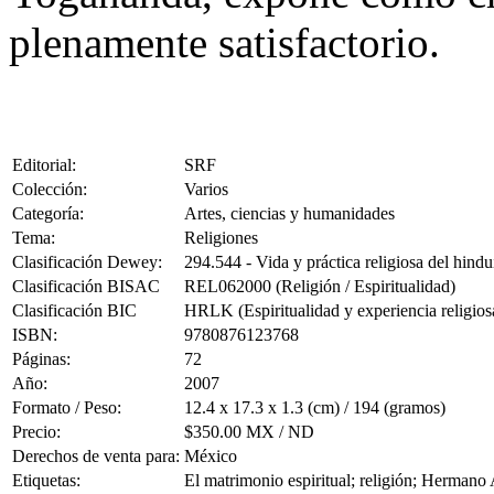
plenamente satisfactorio.
Editorial:
SRF
Colección:
Varios
Categoría:
Artes, ciencias y humanidades
Tema:
Religiones
Clasificación Dewey:
294.544 - Vida y práctica religiosa del hind
Clasificación BISAC
REL062000 (Religión / Espiritualidad)
Clasificación BIC
HRLK (Espiritualidad y experiencia religios
ISBN:
9780876123768
Páginas:
72
Año:
2007
Formato / Peso:
12.4 x 17.3 x 1.3 (cm) / 194 (gramos)
Precio:
$350.00 MX / ND
Derechos de venta para:
México
Etiquetas:
El matrimonio espiritual; religión; Herman