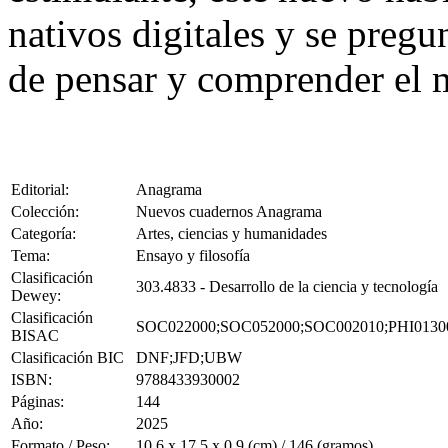
nativos digitales y se preg
de pensar y comprender el
Editorial:
Anagrama
Colección:
Nuevos cuadernos Anagrama
Categoría:
Artes, ciencias y humanidades
Tema:
Ensayo y filosofía
Clasificación
303.4833 - Desarrollo de la ciencia y tecnología
Dewey:
Clasificación
SOC022000;SOC052000;SOC002010;PHI0130
BISAC
Clasificación BIC
DNF;JFD;UBW
ISBN:
9788433930002
Páginas:
144
Año:
2025
Formato / Peso:
10.6 x 17.5 x 0.9 (cm) / 146 (gramos)