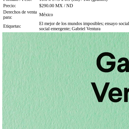
Precio:
$290.00 MX / ND
Derechos de venta
México
para:
El mejor de los mundos imposibles; ensayo social;
Etiquetas:
social emergente; Gabriel Ventura